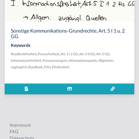
Sonstige Kommunikations-Grundrechte, Art. 5 I 1 u. 2
GG
Keywords
Rundfunkfreiheit
,
Pressefreiheit
,
Art. 5 I 2 GG
,
Art. 5 II GG
,
Art. 5 GG
,
Informationsfreiheit
,
Presseerzeugnis
,
Informationsquelle
,
Allgemein
zugänglich
,
Rundfunk
,
Film
,
Filmfreiheit
Impressum
FAQ
Datenschutz