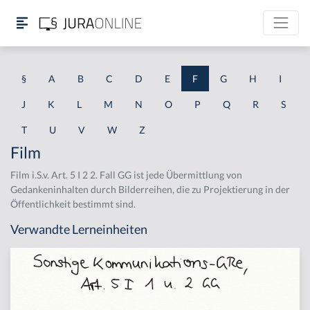
§
A
B
C
D
E
F
G
H
I
J
K
L
M
N
O
P
Q
R
S
T
U
V
W
Z
Film
Film i.S.v. Art. 5 I 2 2. Fall GG ist jede Übermittlung von
Gedankeninhalten durch Bilderreihen, die zu Projektierung in der
Öffentlichkeit bestimmt sind.
Verwandte Lerneinheiten