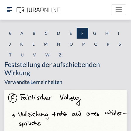
§
A
B
C
D
E
F
G
H
I
J
K
L
M
N
O
P
Q
R
S
T
U
V
W
Z
Feststellung der aufschiebenden
Wirkung
Verwandte Lerneinheiten