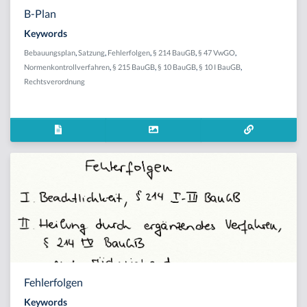
B-Plan
Keywords
Bebauungsplan
,
Satzung
,
Fehlerfolgen
,
§ 214 BauGB
,
§ 47 VwGO
,
Normenkontrollverfahren
,
§ 215 BauGB
,
§ 10 BauGB
,
§ 10 I BauGB
,
Rechtsverordnung
Fehlerfolgen
Keywords