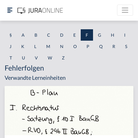
§
A
B
C
D
E
F
G
H
I
J
K
L
M
N
O
P
Q
R
S
T
U
V
W
Z
Fehlerfolgen
Verwandte Lerneinheiten