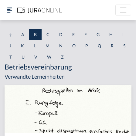
§
A
B
C
D
E
F
G
H
I
J
K
L
M
N
O
P
Q
R
S
T
U
V
W
Z
Betriebsvereinbarung
Verwandte Lerneinheiten