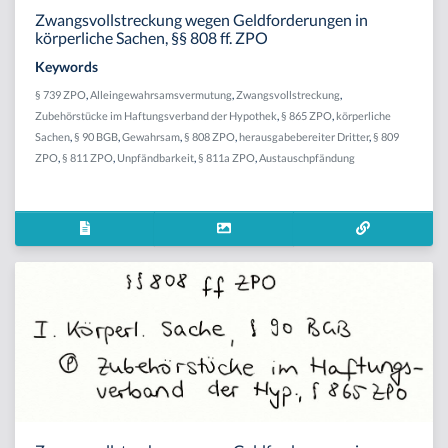
Zwangsvollstreckung wegen Geldforderungen in
körperliche Sachen, §§ 808 ff. ZPO
Keywords
§ 739 ZPO
,
Alleingewahrsamsvermutung
,
Zwangsvollstreckung
,
Zubehörstücke im Haftungsverband der Hypothek
,
§ 865 ZPO
,
körperliche
Sachen
,
§ 90 BGB
,
Gewahrsam
,
§ 808 ZPO
,
herausgabebereiter Dritter
,
§ 809
ZPO
,
§ 811 ZPO
,
Unpfändbarkeit
,
§ 811a ZPO
,
Austauschpfändung