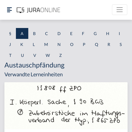
§
A
B
C
D
E
F
G
H
I
J
K
L
M
N
O
P
Q
R
S
T
U
V
W
Z
Austauschpfändung
Verwandte Lerneinheiten