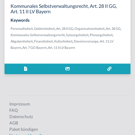
Kommunales Selbstverwaltungsrecht, Art. 28 II GG,
Art. 11 II LV Bayern
Keywords
Personalhoheit
,
Gebietshoheit
,
Art. 28 II GG
,
Organisationshoheit
,
Art. 28 GG
,
Kommunales Selbstverwaltungsrecht
,
Satzungshoheit
,
Planungshoheit
,
Abgabenhoheit
,
Finanzhoheit
,
Kulturhoheit
,
Daseinsvorsorge
,
Art. 11 LV
Bayern
,
Art. 7 GO Bayern
,
Art. 11 II LV Bayern
Impressum
FAQ
Datenschutz
AGB
Paket kündigen