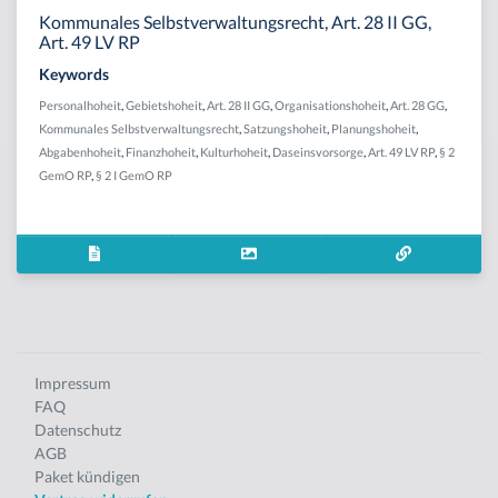
Kommunales Selbstverwaltungsrecht, Art. 28 II GG,
Art. 49 LV RP
Keywords
Personalhoheit
,
Gebietshoheit
,
Art. 28 II GG
,
Organisationshoheit
,
Art. 28 GG
,
Kommunales Selbstverwaltungsrecht
,
Satzungshoheit
,
Planungshoheit
,
Abgabenhoheit
,
Finanzhoheit
,
Kulturhoheit
,
Daseinsvorsorge
,
Art. 49 LV RP
,
§ 2
GemO RP
,
§ 2 I GemO RP
Impressum
FAQ
Datenschutz
AGB
Paket kündigen