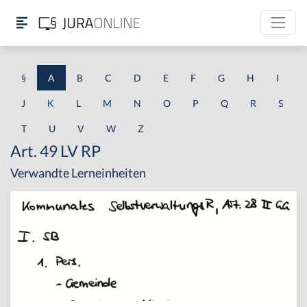
§
A
B
C
D
E
F
G
H
I
J
K
L
M
N
O
P
Q
R
S
T
U
V
W
Z
Art. 49 LV RP
Verwandte Lerneinheiten