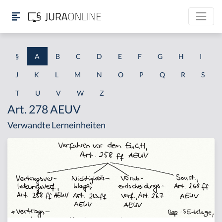
§
A
B
C
D
E
F
G
H
I
J
K
L
M
N
O
P
Q
R
S
T
U
V
W
Z
Art. 278 AEUV
Verwandte Lerneinheiten