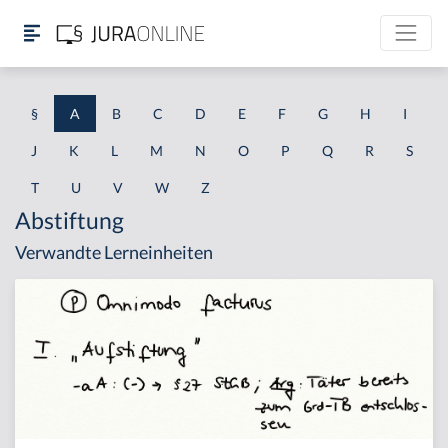
§
A
B
C
D
E
F
G
H
I
J
K
L
M
N
O
P
Q
R
S
T
U
V
W
Z
Abstiftung
Verwandte Lerneinheiten