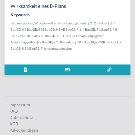
Wirksamkeit eines B-Plans
Keywords
Bebauungsplan
,
Wirksamkeit eines Bebauungsplans
,
§ 2 I 2 BauGB
,
§ 2 III
BauGB
,
§ 3 BauGB
,
§ 3 I BauGB
,
§ 1 VII BauGB
,
§ 1 III BauGB
,
§ 1 BauGB
,
§ 8 II
BauGB
,
§ 8 BauGB
,
§ 10 BauGB
,
§ 10 I BauGB
,
Entwicklungsgebot
,
Abwägungsgebot
,
§ 2 BauGB
,
§ 10 III BauGB
,
§ 10 II BauGB
,
§ 9 VIII BauGB
,
§ 9
BauGB
,
§ 3 II BauGB
,
Flächennutzungsplan
Impressum
FAQ
Datenschutz
AGB
Paket kündigen