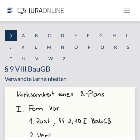
§
A
B
C
D
E
F
G
H
I
J
K
L
M
N
O
P
Q
R
S
T
U
V
W
Z
§ 9 VIII BauGB
Verwandte Lerneinheiten