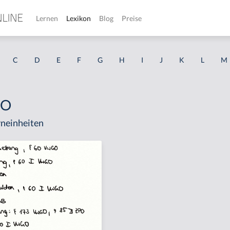
Lernen
Lexikon
Blog
Preise
C
D
E
F
G
H
I
J
K
L
M
PO
neinheiten