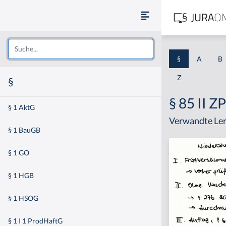
§
A
B
Z
§
§ 85 II Z
§ 1 AktG
Verwandte Ler
§ 1 BauGB
§ 1 GO
§ 1 HGB
§ 1 HSOG
§ 1 I 1 ProdHaftG