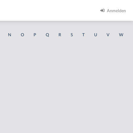
Anmelden
N
O
P
Q
R
S
T
U
V
W