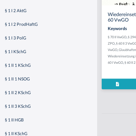
§ 1 I 2 AktG
Wiedereinsetz
60 VwGO
§ 1 I 2 ProdHaftG
Keywords
§ 70 II VwGO
,
§ 29
§ 1 I 3 PolG
ZPO
,
§ 60 II 3 VwG
VwGO
,
Glaubhaft
§ 1 I KSchG
Wiedereinsetzung i
60 I VwGO
,
§ 60 II
§ 1 II 1 KSchG
§ 1 II 1 NSOG
§ 1 II 2 KSchG
§ 1 II 3 KSchG
§ 1 II HGB
§ 1 II KSchG