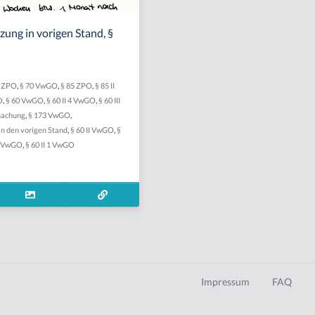
ung in vorigen Stand, §
4 ZPO
,
§ 70 VwGO
,
§ 85 ZPO
,
§ 85 II
O
,
§ 60 VwGO
,
§ 60 II 4 VwGO
,
§ 60 III
machung
,
§ 173 VwGO
,
n den vorigen Stand
,
§ 60 II VwGO
,
§
 2 VwGO
,
§ 60 II 1 VwGO
Impressum
FAQ