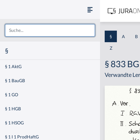
§
A
B
Z
§
§ 833 B
§ 1 AktG
Verwandte Ler
§ 1 BauGB
§ 1 GO
§ 1 HGB
§ 1 HSOG
§ 1 I 1 ProdHaftG