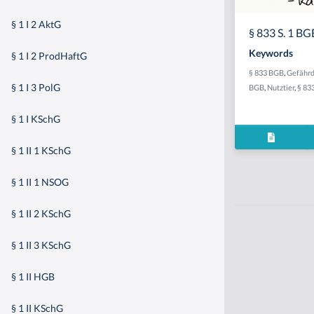
§ 1 I 2 AktG
§ 833 S. 1 BG
Keywords
§ 1 I 2 ProdHaftG
§ 833 BGB
,
Gefähr
§ 1 I 3 PolG
BGB
,
Nutztier
,
§ 83
§ 1 I KSchG
§ 1 II 1 KSchG
§ 1 II 1 NSOG
§ 1 II 2 KSchG
§ 1 II 3 KSchG
§ 1 II HGB
§ 1 II KSchG