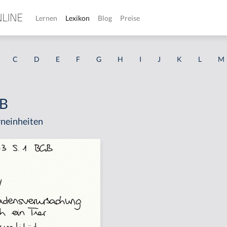
Lernen
Lexikon
Blog
Preise
C
D
E
F
G
H
I
J
K
L
M
GB
neinheiten