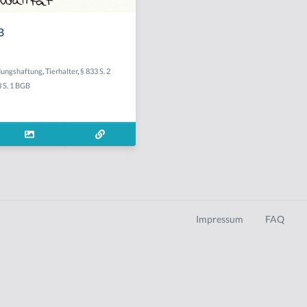
B
dungshaftung
,
Tierhalter
,
§ 833 S. 2
3 S. 1 BGB
Impressum
FAQ