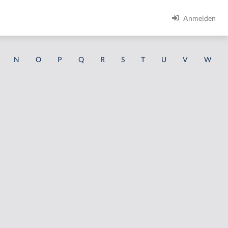
Anmelden
N
O
P
Q
R
S
T
U
V
W