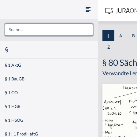
§
A
B
Z
§
§ 80 Säc
§ 1 AktG
Verwandte Ler
§ 1 BauGB
§ 1 GO
§ 1 HGB
§ 1 HSOG
§ 1 I 1 ProdHaftG