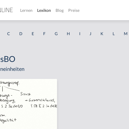
Lernen
Lexikon
Blog
Preise
C
D
E
F
G
H
I
J
K
L
M
hsBO
neinheiten