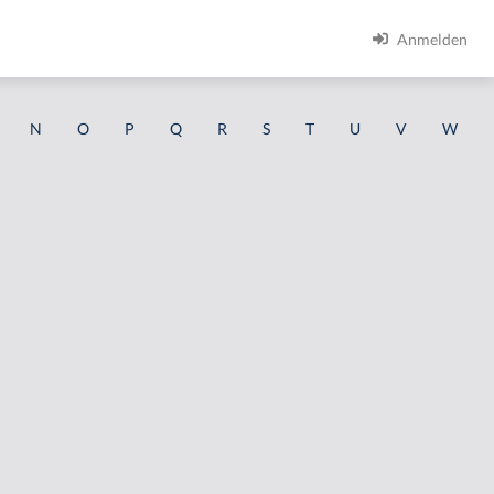
Anmelden
N
O
P
Q
R
S
T
U
V
W