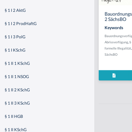
§ 1 I 2 AktG
Bauordnungsv
2 SächsBO
§ 1 I 2 ProdHaftG
Keywords
Bauordnungsverfü
§ 1 I 3 PolG
Abrissverfügung
,
§
formelle Illegalität
§ 1 I KSchG
SächsBO
§ 1 II 1 KSchG
§ 1 II 1 NSOG
§ 1 II 2 KSchG
§ 1 II 3 KSchG
§ 1 II HGB
§ 1 II KSchG