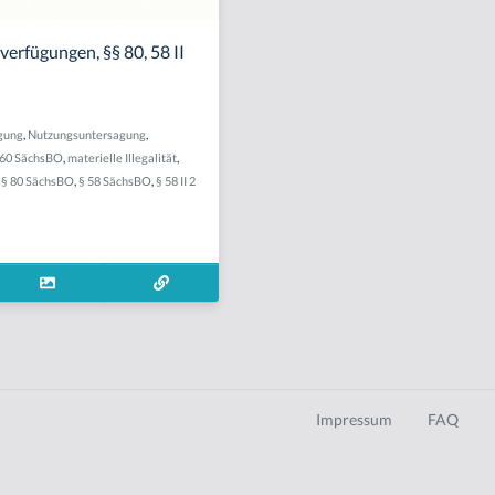
erfügungen, §§ 80, 58 II
gung
,
Nutzungsuntersagung
,
 60 SächsBO
,
materielle Illegalität
,
,
§ 80 SächsBO
,
§ 58 SächsBO
,
§ 58 II 2
Impressum
FAQ