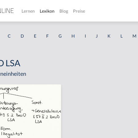
Lernen
Lexikon
Blog
Preise
C
D
E
F
G
H
I
J
K
L
M
O LSA
neinheiten