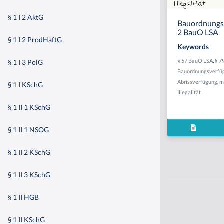
§ 1 I 2 AktG
Bauordnungsv
2 BauO LSA
§ 1 I 2 ProdHaftG
Keywords
§ 57 BauO LSA
,
§ 7
§ 1 I 3 PolG
Bauordnungsverfü
Abrissverfügung
,
ma
§ 1 I KSchG
Illegalität
§ 1 II 1 KSchG
§ 1 II 1 NSOG
§ 1 II 2 KSchG
§ 1 II 3 KSchG
§ 1 II HGB
§ 1 II KSchG