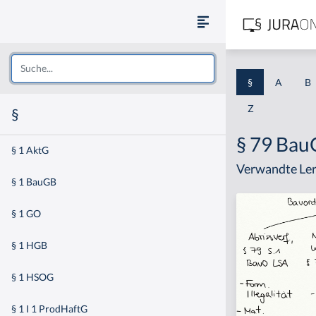
§
A
B
Z
§
§ 79 Bau
§ 1 AktG
Verwandte Ler
§ 1 BauGB
§ 1 GO
§ 1 HGB
§ 1 HSOG
§ 1 I 1 ProdHaftG