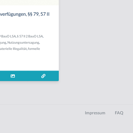
erfügungen, §§ 79, 57 II
9 BauO LSA
,
§ 57 II 2 BauO LSA
,
gung
,
Nutzungsuntersagung
,
terielle Illegalität
,
formelle
Impressum
FAQ