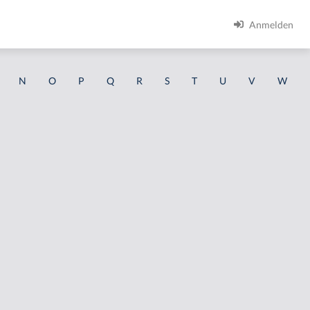
Anmelden
N
O
P
Q
R
S
T
U
V
W