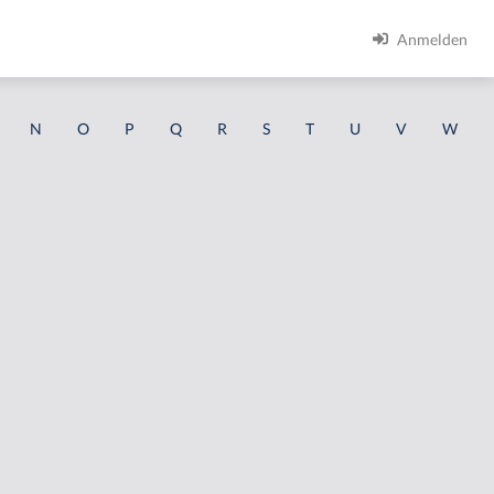
Anmelden
N
O
P
Q
R
S
T
U
V
W