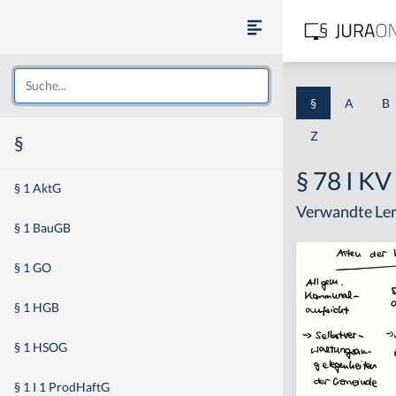
§
A
B
Z
§
§ 78 I K
§ 1 AktG
Verwandte Ler
§ 1 BauGB
§ 1 GO
§ 1 HGB
§ 1 HSOG
§ 1 I 1 ProdHaftG