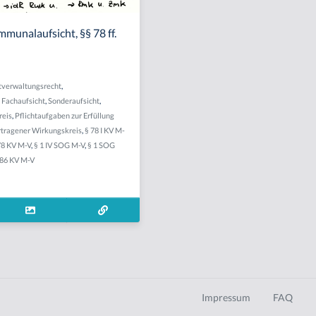
munalaufsicht, §§ 78 ff.
verwaltungsrecht
,
,
Fachaufsicht
,
Sonderaufsicht
,
reis
,
Pflichtaufgaben zur Erfüllung
rtragener Wirkungskreis
,
§ 78 I KV M-
78 KV M-V
,
§ 1 IV SOG M-V
,
§ 1 SOG
 86 KV M-V
Impressum
FAQ