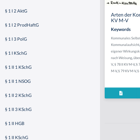
§ 1 I 2 AktG
Arten der Kom
KV M-V
§ 1 I 2 ProdHaftG
Keywords
Kommunales Selbst
§ 1 I 3 PolG
Kommunalaufsicht
eigener Wirkungsk
§ 1 I KSchG
nach Weisung
,
übe
V
,
§ 78 II KV M-V
,
§ 
§ 1 II 1 KSchG
M-V
,
§ 79 KV M-V
,
§
§ 1 II 1 NSOG
§ 1 II 2 KSchG
§ 1 II 3 KSchG
§ 1 II HGB
§ 1 II KSchG