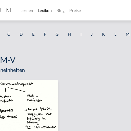
Lernen
Lexikon
Blog
Preise
C
D
E
F
G
H
I
J
K
L
M
V M-V
neinheiten