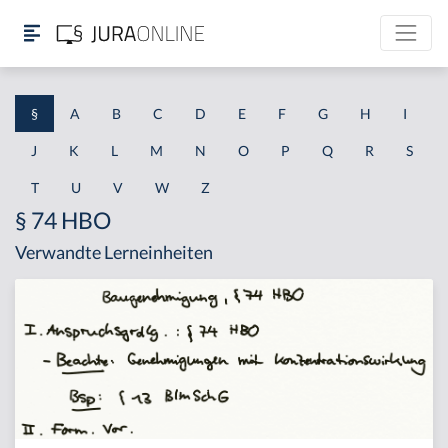
§
A
B
C
D
E
F
G
H
I
J
K
L
M
N
O
P
Q
R
S
T
U
V
W
Z
§ 74 HBO
Verwandte Lerneinheiten