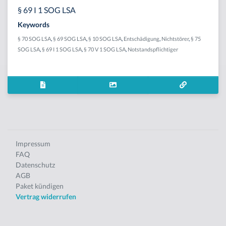
§ 69 I 1 SOG LSA
Keywords
§ 70 SOG LSA
,
§ 69 SOG LSA
,
§ 10 SOG LSA
,
Entschädigung
,
Nichtstörer
,
§ 75
SOG LSA
,
§ 69 I 1 SOG LSA
,
§ 70 V 1 SOG LSA
,
Notstandspflichtiger
Impressum
FAQ
Datenschutz
AGB
Paket kündigen
Vertrag widerrufen