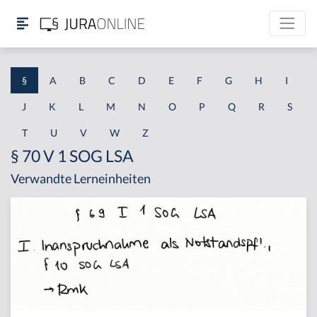
§
A
B
C
D
E
F
G
H
I
J
K
L
M
N
O
P
Q
R
S
T
U
V
W
Z
§ 70 V 1 SOG LSA
Verwandte Lerneinheiten