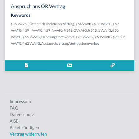
Anspruch aus ÖR Vertrag
Keywords
§ 59 VwVfG
,
Öffentlich-rechtlicher Vertrag
,
§ 54 VwVfG
,
§ 58 VwVfG
,
§ 57
VwVfG
,
§ 59 II VwVfG
,
§ 59 I VwVfG
,
§ 54 S. 2 VwVfG
,
§ 54 S. 1 VwVfG
,
§ 56
VwVfG
,
§ 55 VwVfG
,
Handlungsformverbot
,
§ 61 VwVfG
,
§ 60 VwVfG
,
§ 62 S. 2
VwVfG
,
§ 62 VwVfG
,
Austauschvertrag
,
Vertragsformverbot
Impressum
FAQ
Datenschutz
AGB
Paket kündigen
Vertrag widerrufen