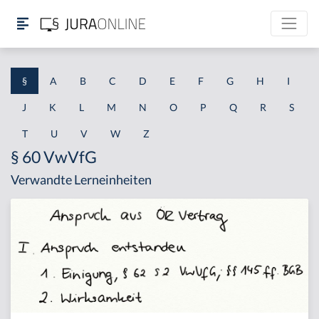
§
A
B
C
D
E
F
G
H
I
J
K
L
M
N
O
P
Q
R
S
T
U
V
W
Z
§ 60 VwVfG
Verwandte Lerneinheiten