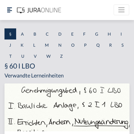
§
A
B
C
D
E
F
G
H
I
J
K
L
M
N
O
P
Q
R
S
T
U
V
W
Z
§ 60 I LBO
Verwandte Lerneinheiten