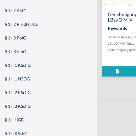
§ 1 I 2 AktG
Genehmigungsb
LBauO M-V
§ 1 I 2 ProdHaftG
Keywords
bauliche Anlage
,
Ge
§ 1 I 3 PolG
LBauO M-V
,
Nutzu
Genehmigungspflic
§ 1 I KSchG
§ 1 II 1 KSchG
§ 1 II 1 NSOG
§ 1 II 2 KSchG
§ 1 II 3 KSchG
§ 1 II HGB
§ 1 II KSchG