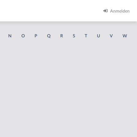
Anmelden
N
O
P
Q
R
S
T
U
V
W