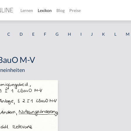
Lernen
Lexikon
Blog
Preise
C
D
E
F
G
H
I
J
K
L
M
 LBauO M-V
neinheiten