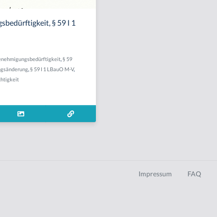
edürftigkeit, § 59 I 1
nehmigungsbedürftigkeit
,
§ 59
ngsänderung
,
§ 59 I 1 LBauO M-V
,
htigkeit
Impressum
FAQ