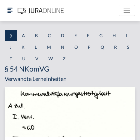
§
A
B
C
D
E
F
G
H
I
J
K
L
M
N
O
P
Q
R
S
T
U
V
W
Z
§ 54 NKomVG
Verwandte Lerneinheiten