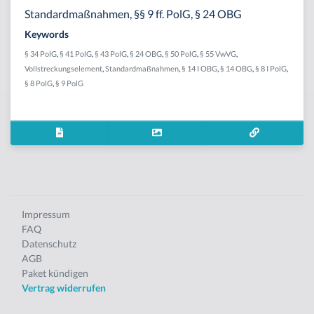
Standardmaßnahmen, §§ 9 ff. PolG, § 24 OBG
Keywords
§ 34 PolG
,
§ 41 PolG
,
§ 43 PolG
,
§ 24 OBG
,
§ 50 PolG
,
§ 55 VwVG
,
Vollstreckungselement
,
Standardmaßnahmen
,
§ 14 I OBG
,
§ 14 OBG
,
§ 8 I PolG
,
§ 8 PolG
,
§ 9 PolG
Impressum
FAQ
Datenschutz
AGB
Paket kündigen
Vertrag widerrufen