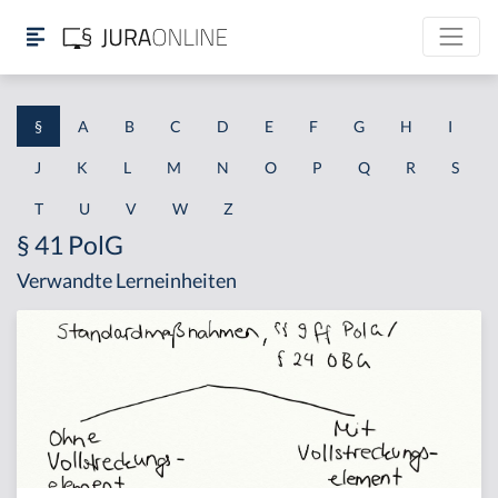
§
A
B
C
D
E
F
G
H
I
J
K
L
M
N
O
P
Q
R
S
T
U
V
W
Z
§ 41 PolG
Verwandte Lerneinheiten