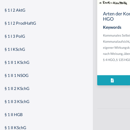
§ 1 I 2 AktG
Arten der Kom
HGO
§ 1 I 2 ProdHaftG
Keywords
Kommunales Selbst
§ 1 I 3 PolG
Kommunalaufsicht
eigener Wirkungsk
§ 1 I KSchG
nach Weisung
,
übe
§ 4 HGO
,
§ 135 HG
§ 1 II 1 KSchG
§ 1 II 1 NSOG
§ 1 II 2 KSchG
§ 1 II 3 KSchG
§ 1 II HGB
§ 1 II KSchG