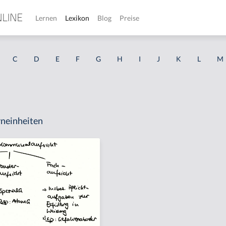
Lernen
Lexikon
Blog
Preise
C
D
E
F
G
H
I
J
K
L
M
neinheiten