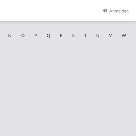
Anmelden
N
O
P
Q
R
S
T
U
V
W