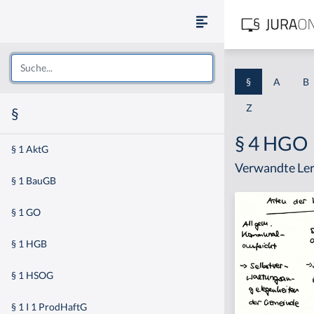
§
A
B
Z
§
§ 4 HGO
§ 1 AktG
Verwandte Ler
§ 1 BauGB
§ 1 GO
§ 1 HGB
§ 1 HSOG
§ 1 I 1 ProdHaftG