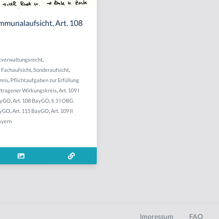
mmunalaufsicht, Art. 108
verwaltungsrecht
,
,
Fachaufsicht
,
Sonderaufsicht
,
reis
,
Pflichtaufgaben zur Erfüllung
rtragener Wirkungskreis
,
Art. 109 I
BayGO
,
Art. 108 BayGO
,
§ 3 I OBG
ayGO
,
Art. 115 BayGO
,
Art. 109 II
ayern
Impressum
FAQ