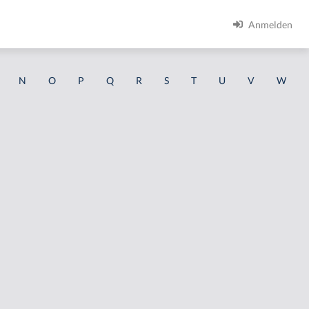
Anmelden
N
O
P
Q
R
S
T
U
V
W