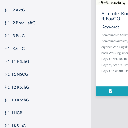
§ 1 I 2 AktG
Arten der Ko
ff. BayGO
§ 1 I 2 ProdHaftG
Keywords
Kommunales Selbst
§ 1 I 3 PolG
Kommunalaufsicht
eigener Wirkungsk
§ 1 I KSchG
nach Weisung
,
übe
BayGO
,
Art. 109 
§ 1 II 1 KSchG
Bayern
,
Art. 110 B
BayGO
,
§ 3 OBG B
§ 1 II 1 NSOG
§ 1 II 2 KSchG
§ 1 II 3 KSchG
§ 1 II HGB
§ 1 II KSchG