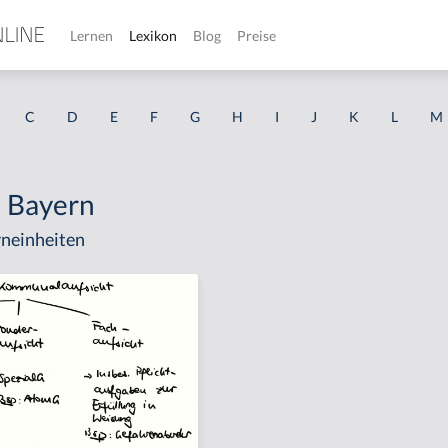
Lernen
Lexikon
Blog
Preise
C
D
E
F
G
H
I
J
K
L
M
G Bayern
neinheiten