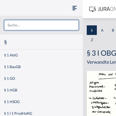
§
A
B
Z
§
§ 3 I OB
§ 1 AktG
Verwandte Ler
§ 1 BauGB
§ 1 GO
§ 1 HGB
§ 1 HSOG
§ 1 I 1 ProdHaftG