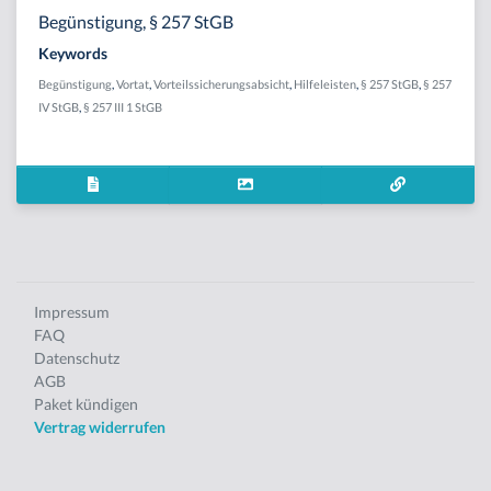
Begünstigung, § 257 StGB
Keywords
Begünstigung
,
Vortat
,
Vorteilssicherungsabsicht
,
Hilfeleisten
,
§ 257 StGB
,
§ 257
IV StGB
,
§ 257 III 1 StGB
Impressum
FAQ
Datenschutz
AGB
Paket kündigen
Vertrag widerrufen