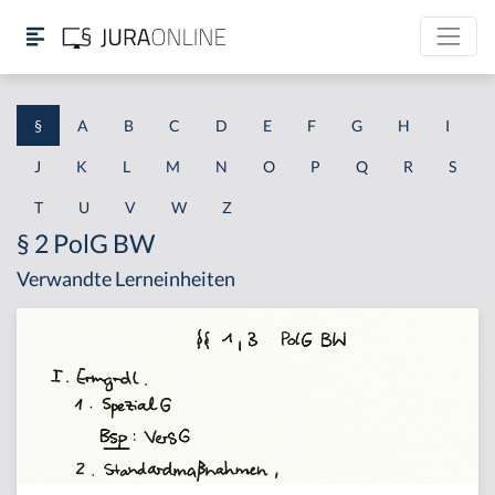
§
A
B
C
D
E
F
G
H
I
J
K
L
M
N
O
P
Q
R
S
T
U
V
W
Z
§ 2 PolG BW
Verwandte Lerneinheiten