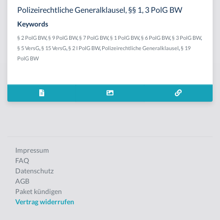
Polizeirechtliche Generalklausel, §§ 1, 3 PolG BW
Keywords
§ 2 PolG BW
,
§ 9 PolG BW
,
§ 7 PolG BW
,
§ 1 PolG BW
,
§ 6 PolG BW
,
§ 3 PolG BW
,
§ 5 VersG
,
§ 15 VersG
,
§ 2 I PolG BW
,
Polizeirechtliche Generalklausel
,
§ 19
PolG BW
Impressum
FAQ
Datenschutz
AGB
Paket kündigen
Vertrag widerrufen