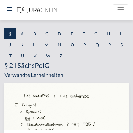
§
A
B
C
D
E
F
G
H
I
J
K
L
M
N
O
P
Q
R
S
T
U
V
W
Z
§ 2 I SächsPolG
Verwandte Lerneinheiten