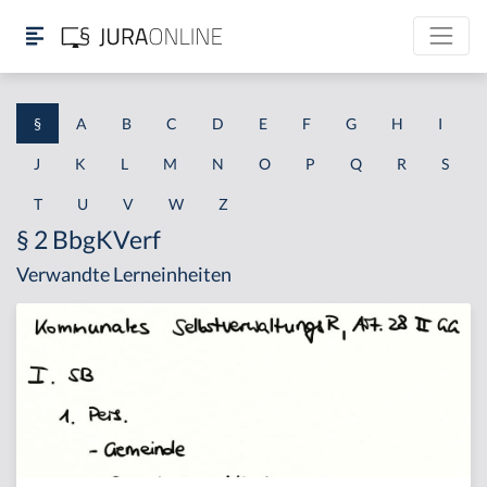
§
A
B
C
D
E
F
G
H
I
J
K
L
M
N
O
P
Q
R
S
T
U
V
W
Z
§ 2 BbgKVerf
Verwandte Lerneinheiten