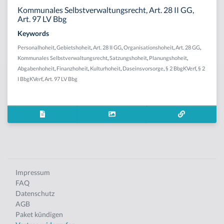
Kommunales Selbstverwaltungsrecht, Art. 28 II GG,
Art. 97 LV Bbg
Keywords
Personalhoheit
,
Gebietshoheit
,
Art. 28 II GG
,
Organisationshoheit
,
Art. 28 GG
,
Kommunales Selbstverwaltungsrecht
,
Satzungshoheit
,
Planungshoheit
,
Abgabenhoheit
,
Finanzhoheit
,
Kulturhoheit
,
Daseinsvorsorge
,
§ 2 BbgKVerf
,
§ 2
I BbgKVerf
,
Art. 97 LV Bbg
Impressum
FAQ
Datenschutz
AGB
Paket kündigen