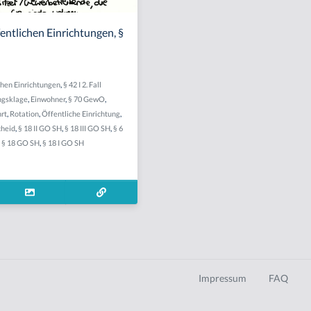
entlichen Einrichtungen, §
chen Einrichtungen
,
§ 42 I 2. Fall
ngsklage
,
Einwohner
,
§ 70 GewO
,
rt
,
Rotation
,
Öffentliche Einrichtung
,
cheid
,
§ 18 II GO SH
,
§ 18 III GO SH
,
§ 6
,
§ 18 GO SH
,
§ 18 I GO SH
Impressum
FAQ