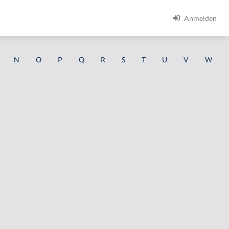
Anmelden
N
O
P
Q
R
S
T
U
V
W