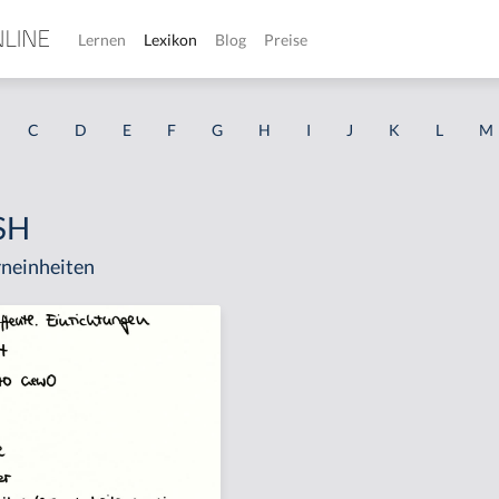
Lernen
Lexikon
Blog
Preise
C
D
E
F
G
H
I
J
K
L
M
SH
neinheiten