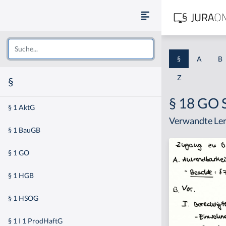
§
A
B
Z
§
§ 18 GO 
§ 1 AktG
Verwandte Ler
§ 1 BauGB
§ 1 GO
§ 1 HGB
§ 1 HSOG
§ 1 I 1 ProdHaftG