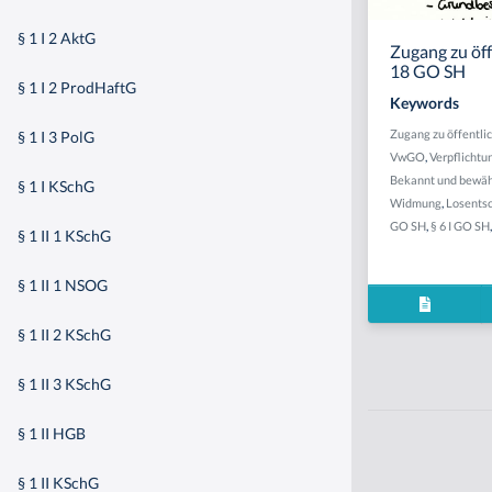
§ 1 I 2 AktG
Zugang zu öff
18 GO SH
§ 1 I 2 ProdHaftG
Keywords
Zugang zu öffentli
§ 1 I 3 PolG
VwGO
,
Verpflichtu
Bekannt und bewäh
§ 1 I KSchG
Widmung
,
Losents
GO SH
,
§ 6 I GO SH
§ 1 II 1 KSchG
§ 1 II 1 NSOG
§ 1 II 2 KSchG
§ 1 II 3 KSchG
§ 1 II HGB
§ 1 II KSchG