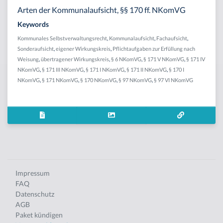
Arten der Kommunalaufsicht, §§ 170 ff. NKomVG
Keywords
Kommunales Selbstverwaltungsrecht
,
Kommunalaufsicht
,
Fachaufsicht
,
Sonderaufsicht
,
eigener Wirkungskreis
,
Pflichtaufgaben zur Erfüllung nach
Weisung
,
übertragener Wirkungskreis
,
§ 6 NKomVG
,
§ 171 V NKomVG
,
§ 171 IV
NKomVG
,
§ 171 III NKomVG
,
§ 171 I NKomVG
,
§ 171 II NKomVG
,
§ 170 I
NKomVG
,
§ 171 NKomVG
,
§ 170 NKomVG
,
§ 97 NKomVG
,
§ 97 VI NKomVG
Impressum
FAQ
Datenschutz
AGB
Paket kündigen