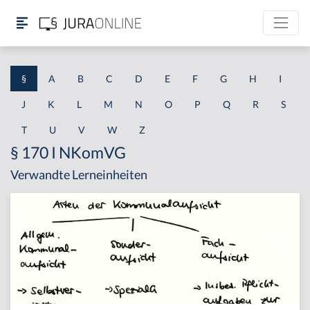
§
A
B
C
D
E
F
G
H
I
J
K
L
M
N
O
P
Q
R
S
T
U
V
W
Z
§ 170 I NKomVG
Verwandte Lerneinheiten