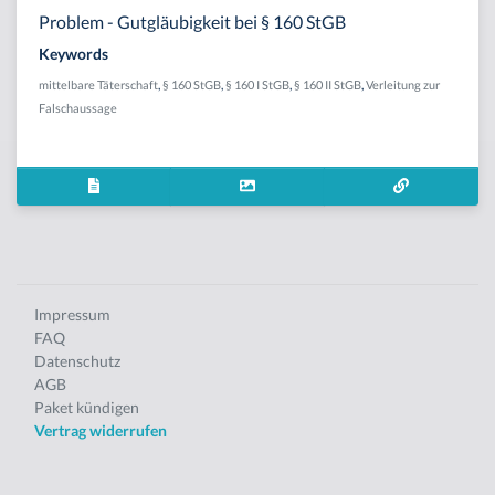
Problem - Gutgläubigkeit bei § 160 StGB
Keywords
mittelbare Täterschaft
,
§ 160 StGB
,
§ 160 I StGB
,
§ 160 II StGB
,
Verleitung zur
Falschaussage
Impressum
FAQ
Datenschutz
AGB
Paket kündigen
Vertrag widerrufen