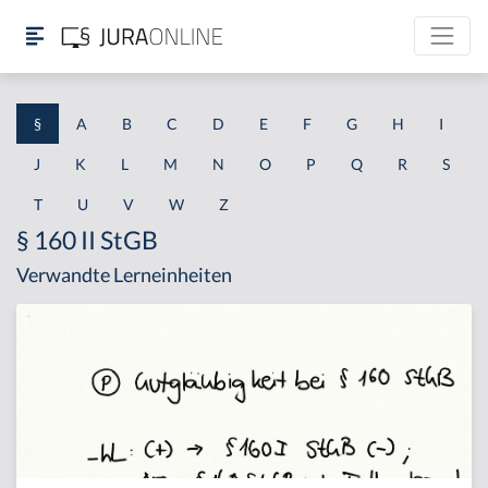
§
A
B
C
D
E
F
G
H
I
J
K
L
M
N
O
P
Q
R
S
T
U
V
W
Z
§ 160 II StGB
Verwandte Lerneinheiten