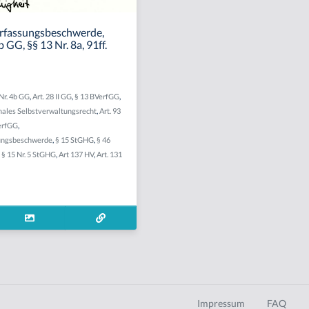
fassungsbeschwerde,
b GG, §§ 13 Nr. 8a, 91ff.
 Nr. 4b GG
,
Art. 28 II GG
,
§ 13 BVerfGG
,
les Selbstverwaltungsrecht
,
Art. 93
VerfGG
,
ungsbeschwerde
,
§ 15 StGHG
,
§ 46
,
§ 15 Nr. 5 StGHG
,
Art 137 HV
,
Art. 131
Impressum
FAQ