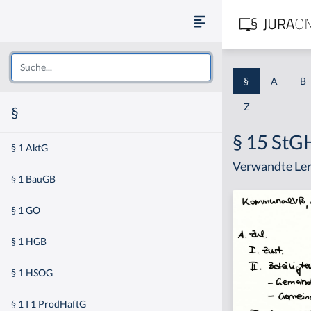
§
A
B
Z
§
§ 15 St
§ 1 AktG
Verwandte Ler
§ 1 BauGB
§ 1 GO
§ 1 HGB
§ 1 HSOG
§ 1 I 1 ProdHaftG