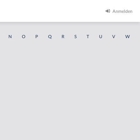
Anmelden
N
O
P
Q
R
S
T
U
V
W