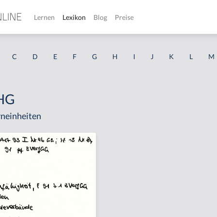
Lernen
Lexikon
Blog
Preise
C
D
E
F
G
H
I
J
K
L
M
GHG
neinheiten