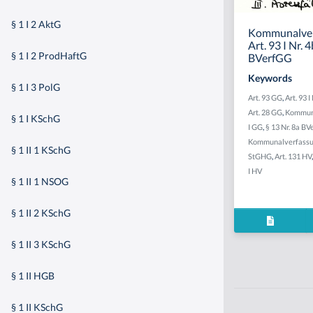
§ 1 I 2 AktG
Kommunalver
Art. 93 I Nr. 4
§ 1 I 2 ProdHaftG
BVerfGG
Keywords
§ 1 I 3 PolG
Art. 93 GG
,
Art. 93 I
Art. 28 GG
,
Kommuna
§ 1 I KSchG
I GG
,
§ 13 Nr. 8a B
Kommunalverfass
§ 1 II 1 KSchG
StGHG
,
Art. 131 HV
I HV
§ 1 II 1 NSOG
§ 1 II 2 KSchG
§ 1 II 3 KSchG
§ 1 II HGB
§ 1 II KSchG