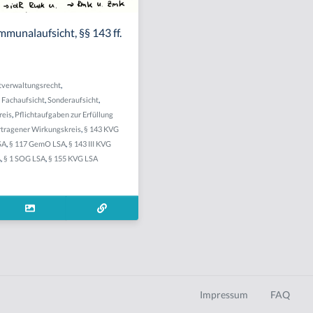
munalaufsicht, §§ 143 ff.
verwaltungsrecht
,
,
Fachaufsicht
,
Sonderaufsicht
,
reis
,
Pflichtaufgaben zur Erfüllung
rtragener Wirkungskreis
,
§ 143 KVG
SA
,
§ 117 GemO LSA
,
§ 143 III KVG
A
,
§ 1 SOG LSA
,
§ 155 KVG LSA
Impressum
FAQ