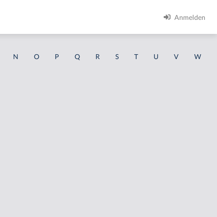
Anmelden
N
O
P
Q
R
S
T
U
V
W