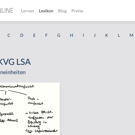
Lernen
Lexikon
Blog
Preise
C
D
E
F
G
H
I
J
K
L
M
I KVG LSA
neinheiten