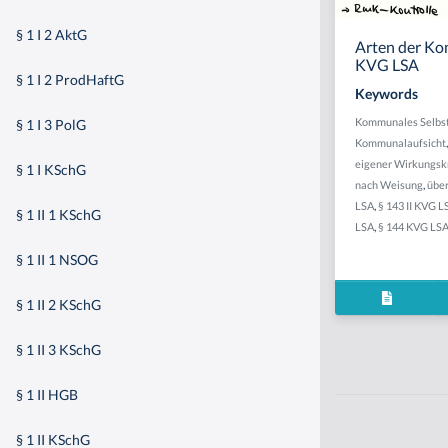
§ 1 I 2 AktG
Arten der Kom
KVG LSA
§ 1 I 2 ProdHaftG
Keywords
Kommunales Selbst
§ 1 I 3 PolG
Kommunalaufsicht
eigener Wirkungsk
§ 1 I KSchG
nach Weisung
,
übe
LSA
,
§ 143 II KVG L
§ 1 II 1 KSchG
LSA
,
§ 144 KVG LS
§ 1 II 1 NSOG
§ 1 II 2 KSchG
§ 1 II 3 KSchG
§ 1 II HGB
§ 1 II KSchG