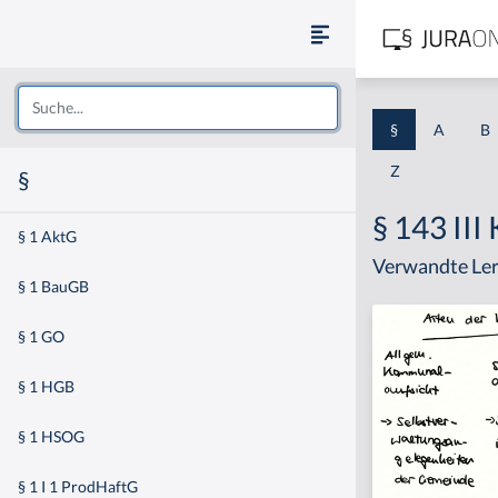
§
A
B
Z
§
§ 143 II
§ 1 AktG
Verwandte Ler
§ 1 BauGB
§ 1 GO
§ 1 HGB
§ 1 HSOG
§ 1 I 1 ProdHaftG