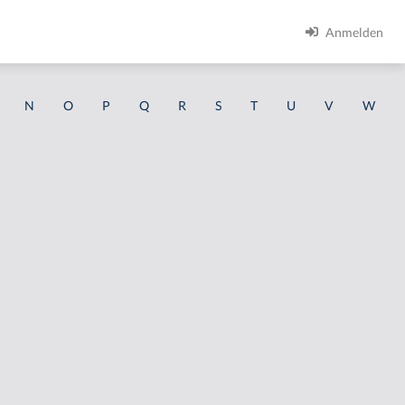
Anmelden
N
O
P
Q
R
S
T
U
V
W