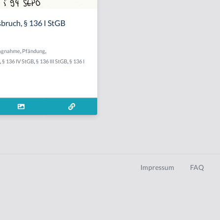
bruch, § 136 I StGB
agnahme
,
Pfändung
,
,
§ 136 IV StGB
,
§ 136 III StGB
,
§ 136 I
Impressum
FAQ