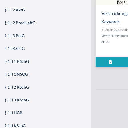
§ 1 I 2 AktG
Verstrickungs
Keywords
§ 1 I 2 ProdHaftG
§ 136 StGB
,
Beschl
§ 1 I 3 PolG
Verstrickungsbruch
StGB
§ 1 I KSchG
§ 1 II 1 KSchG
§ 1 II 1 NSOG
§ 1 II 2 KSchG
§ 1 II 3 KSchG
§ 1 II HGB
§ 1 II KSchG