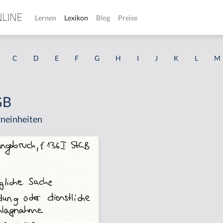
Lernen
Lexikon
Blog
Preise
C
D
E
F
G
H
I
J
K
L
M
GB
neinheiten