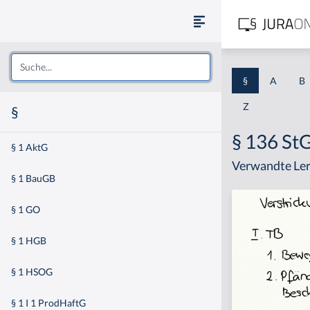
§
A
B
Z
§
§ 136 St
§ 1 AktG
Verwandte Ler
§ 1 BauGB
§ 1 GO
§ 1 HGB
§ 1 HSOG
§ 1 I 1 ProdHaftG