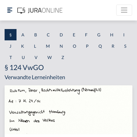
§
A
B
C
D
E
F
G
H
I
J
K
L
M
N
O
P
Q
R
S
T
U
V
W
Z
§ 124 VwGO
Verwandte Lerneinheiten