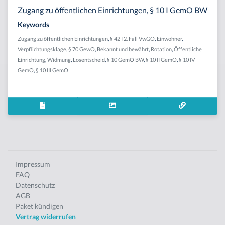
Zugang zu öffentlichen Einrichtungen, § 10 I GemO BW
Keywords
Zugang zu öffentlichen Einrichtungen
,
§ 42 I 2. Fall VwGO
,
Einwohner
,
Verpflichtungsklage
,
§ 70 GewO
,
Bekannt und bewährt
,
Rotation
,
Öffentliche
Einrichtung
,
Widmung
,
Losentscheid
,
§ 10 GemO BW
,
§ 10 II GemO
,
§ 10 IV
GemO
,
§ 10 III GemO
Impressum
FAQ
Datenschutz
AGB
Paket kündigen
Vertrag widerrufen