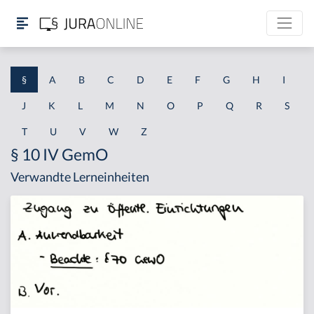
§
A
B
C
D
E
F
G
H
I
J
K
L
M
N
O
P
Q
R
S
T
U
V
W
Z
§ 10 IV GemO
Verwandte Lerneinheiten