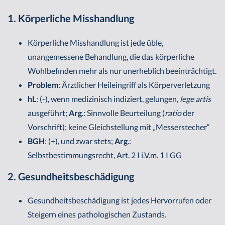
1. Körperliche Misshandlung
Körperliche Misshandlung ist jede üble,
unangemessene Behandlung, die das körperliche
Wohlbefinden mehr als nur unerheblich beeinträchtigt.
Problem
: Ärztlicher Heileingriff als Körperverletzung
hL
: (-), wenn medizinisch indiziert, gelungen,
lege
artis
ausgeführt;
Arg
.: Sinnvolle Beurteilung (
ratio
der
Vorschrift); keine Gleichstellung mit „Messerstecher“
BGH
: (+), und zwar stets;
Arg
.:
Selbstbestimmungsrecht, Art. 2 I i.V.m. 1 I GG
2. Gesundheitsbeschädigung
Gesundheitsbeschädigung ist jedes Hervorrufen oder
Steigern eines pathologischen Zustands.