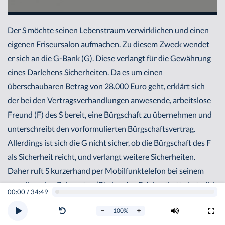
Der S möchte seinen Lebenstraum verwirklichen und einen
eigenen Friseursalon aufmachen. Zu diesem Zweck wendet
er sich an die G-Bank (G). Diese verlangt für die Gewährung
eines Darlehens Sicherheiten. Da es um einen
überschaubaren Betrag von 28.000 Euro geht, erklärt sich
der bei den Vertragsverhandlungen anwesende, arbeitslose
Freund (F) des S bereit, eine Bürgschaft zu übernehmen und
unterschreibt den vorformulierten Bürgschaftsvertrag.
Allerdings ist sich die G nicht sicher, ob die Bürgschaft des F
als Sicherheit reicht, und verlangt weitere Sicherheiten.
Daher ruft S kurzerhand per Mobilfunktelefon bei seinem
vermögenden Bekannten (B), der eine Feinkostkette betreibt,
00:00
/
34:49
an und erklärt ihm die Situation. S reicht das Mobilfunkgerät
100
%
weiter an den Angestellten der G-Bank, demgegenüber der B