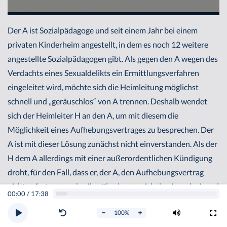
Der A ist Sozialpädagoge und seit einem Jahr bei einem
privaten Kinderheim angestellt, in dem es noch 12 weitere
angestellte Sozialpädagogen gibt. Als gegen den A wegen des
Verdachts eines Sexualdelikts ein Ermittlungsverfahren
eingeleitet wird, möchte sich die Heimleitung möglichst
schnell und „geräuschlos“ von A trennen. Deshalb wendet
sich der Heimleiter H an den A, um mit diesem die
Möglichkeit eines Aufhebungsvertrages zu besprechen. Der
A ist mit dieser Lösung zunächst nicht einverstanden. Als der
H dem A allerdings mit einer außerordentlichen Kündigung
droht, für den Fall, dass er, der A, den Aufhebungsvertrag
nicht sofort unterschreibe, überlegt es sich der A noch einmal
00:00
/
17:38
und unterschreibt den vorgelegten Aufhebungsvertrag.
100
%
Später kommen ihm Zweifel: Es habe sich doch nur um einen