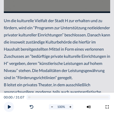
Um die kulturelle Vielfalt der Stadt H zur erhalten und zu
fördern, wird ein “Programm zur Unterstützung notleidender
privater kultureller Einrichtungen” beschlossen. Danach kann
die insoweit zuständige Kulturbehörde die hierfür im
Haushalt bereitgestellten Mittel in Form eines verlorenen
Zuschusses an “bedürftige private kulturelle Einrichtungen in
H” vergeben, deren “künstlerische Leistungen auf hohem
Niveau” stehen. Die Modalitäten der Leistungsgewährung
sind in “Förderungsrichtlinien” geregelt.
B leitet ein privates Theater, in dem ausschließlich
anspruchsvollere, moderne, teils auch avantgardistische
00:00
/
31:07
Stücke gespielt werden. Die Zuschauerresonanz ist
entsprechend gering. Das angesehene und weit über die
100
%
Stadtgrenzen hinaus bekannte Theater gerät bald in