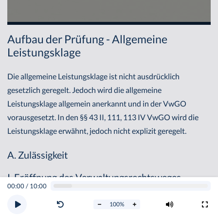
Aufbau der Prüfung - Allgemeine
Leistungsklage
Die allgemeine Leistungsklage ist nicht ausdrücklich
gesetzlich geregelt. Jedoch wird die allgemeine
Leistungsklage allgemein anerkannt und in der VwGO
vorausgesetzt. In den §§ 43 II, 111, 113 IV VwGO wird die
Leistungsklage erwähnt, jedoch nicht explizit geregelt.
A. Zulässigkeit
I. Eröffnung des Verwaltungsrechtsweges
00:00
/
10:00
In der Zulässigkeit setzt die allgemeine Leistungsklage
100
%
zunächst die Eröffnung des Verwaltungsrechtsweges voraus.