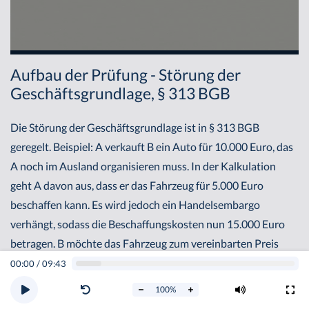
Aufbau der Prüfung - Störung der
Geschäftsgrundlage, § 313 BGB
Die Störung der Geschäftsgrundlage ist in § 313 BGB
geregelt. Beispiel: A verkauft B ein Auto für 10.000 Euro, das
A noch im Ausland organisieren muss. In der Kalkulation
geht A davon aus, dass er das Fahrzeug für 5.000 Euro
beschaffen kann. Es wird jedoch ein Handelsembargo
verhängt, sodass die Beschaffungskosten nun 15.000 Euro
betragen. B möchte das Fahrzeug zum vereinbarten Preis
kaufen. A ist nur bereit, den Wagen zu dem erhöhten Preis zu
00:00
/
09:43
verkaufen. Es könnte im vorliegenden Fall eine Störung der
100
%
Geschäftsgrundlage eingetreten sein. Die Störung der