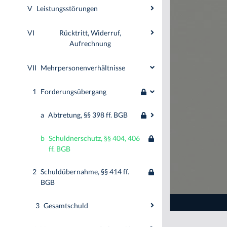
V
Leistungsstörungen
VI
Rücktritt, Widerruf,
Aufrechnung
VII
Mehrpersonenverhältnisse
1
Forderungsübergang
a
Abtretung, §§ 398 ff. BGB
b
Schuldnerschutz, §§ 404, 406
ff. BGB
2
Schuldübernahme, §§ 414 ff.
BGB
3
Gesamtschuld