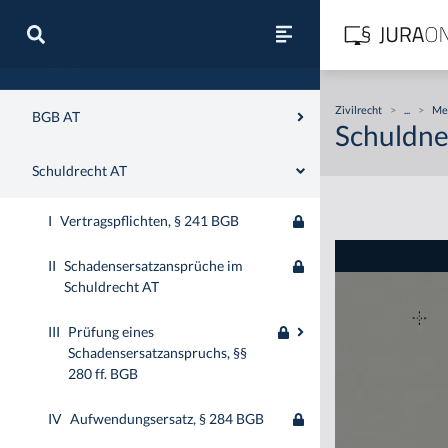
Zivilrecht
Zivilrecht
>
...
>
Me
BGB AT
Schuldner
Schuldrecht AT
I
Vertragspflichten, § 241 BGB
II
Schadensersatzansprüche im
Schuldrecht AT
III
Prüfung eines
Schadensersatzanspruchs, §§
280 ff. BGB
IV
Aufwendungsersatz, § 284 BGB