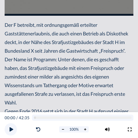
Der F betreibt, mit ordnungsgemäß erteilter
Gaststättenerlaubnis, die auch einen Betrieb als Diskothek
deckt, in der Nähe des Strafjustizgebäudes der Stadt H im
Bundesland X seit Jahren die Gastwirtschaft „Freispruch“.
Der Name ist Programm: Unter denen, die es geschafft
haben, das Strafjustizgebäude mit einem Freispruch oder
zumindest einer milder als angesichts des eigenen
Wissenstands um Tathergang oder Motive erwartet
ausgefallenen Strafe zu verlassen, ist das Freispruch erste
Wahl.
Gegen Ende 2016 setzt sich in der Stadt H aufgrund einiger
00:00
/
42:35
medienwirksamer Vorfälle in öffentlichen Verkehrsmitteln,
die politische Ansicht durch, dass Straftäter erheblich härter
100
%
(„unter möglichster Ausschöpfung des Strafrahmens“) zu