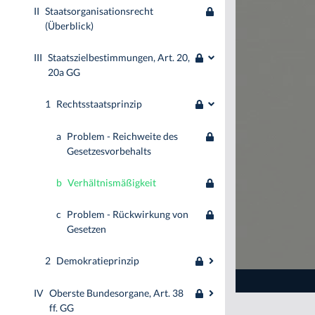
II
Staatsorganisationsrecht
(Überblick)
III
Staatszielbestimmungen, Art. 20,
20a GG
1
Rechtsstaatsprinzip
a
Problem - Reichweite des
Gesetzesvorbehalts
b
Verhältnismäßigkeit
c
Problem - Rückwirkung von
Gesetzen
2
Demokratieprinzip
IV
Oberste Bundesorgane, Art. 38
ff. GG