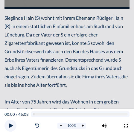
Sieglinde Hain (S) wohnt mit ihrem Ehemann Rüdiger Hain
(R) in einem stattlichen Einfamilienhaus am Stadtrand von
Lüneburg. Da der Vater der S ein erfolgreicher
Zigarettenfabrikant gewesen ist, konnte S sowohl den
Grundstückserwerb als auch den Bau des Hauses aus dem
Erbe ihres Vaters finanzieren. Dementsprechend wurde S
auch als Eigentümerin des Grundstücks in das Grundbuch
eingetragen. Zudem übernahm sie die Firma ihres Vaters, die
sie bis ins hohe Alter fortführt.
Im Alter von 75 Jahren wird das Wohnen in dem großen
Haus für die S und auch für den 78-jährigen R langsam
00:00
/
46:08
beschwerlich. Aus diesem Grund beschließen sie, das Haus
100
%
altersgerecht umzubauen. Zudem fürchtet S, die seit ihres