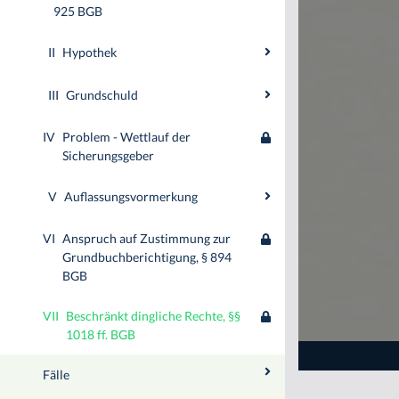
925 BGB
II
Hypothek
III
Grundschuld
IV
Problem - Wettlauf der
Sicherungsgeber
V
Auflassungsvormerkung
VI
Anspruch auf Zustimmung zur
Grundbuchberichtigung, § 894
BGB
VII
Beschränkt dingliche Rechte, §§
1018 ff. BGB
Fälle