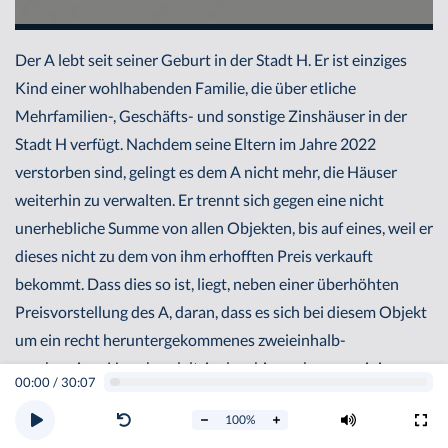
Der A lebt seit seiner Geburt in der Stadt H. Er ist einziges
Kind einer wohlhabenden Familie, die über etliche
Mehrfamilien-, Geschäfts- und sonstige Zinshäuser in der
Stadt H verfügt. Nachdem seine Eltern im Jahre 2022
verstorben sind, gelingt es dem A nicht mehr, die Häuser
weiterhin zu verwalten. Er trennt sich gegen eine nicht
unerhebliche Summe von allen Objekten, bis auf eines, weil er
dieses nicht zu dem von ihm erhofften Preis verkauft
bekommt. Dass dies so ist, liegt, neben einer überhöhten
Preisvorstellung des A, daran, dass es sich bei diesem Objekt
um ein recht heruntergekommenes zweieinhalb-
geschossiges Haus handelt, in dem bis vor kurzem einige
00:00
/
30:07
kleinere Gewerbebetriebe ansässig waren, die jedoch
100
%
aufgrund des Zustands des Hauses ihre Mietverträge