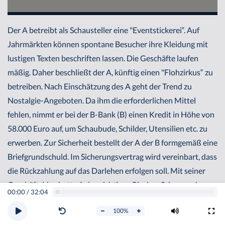
Der A betreibt als Schausteller eine "Eventstickerei“. Auf
Jahrmärkten können spontane Besucher ihre Kleidung mit
lustigen Texten beschriften lassen. Die Geschäfte laufen
mäßig. Daher beschließt der A, künftig einen "Flohzirkus“ zu
betreiben. Nach Einschätzung des A geht der Trend zu
Nostalgie-Angeboten. Da ihm die erforderlichen Mittel
fehlen, nimmt er bei der B-Bank (B) einen Kredit in Höhe von
58.000 Euro auf, um Schaubude, Schilder, Utensilien etc. zu
erwerben. Zur Sicherheit bestellt der A der B formgemäß eine
Briefgrundschuld. Im Sicherungsvertrag wird vereinbart, dass
die Rückzahlung auf das Darlehen erfolgen soll. Mit seiner
Geschäftsidee hatte A den richtigen Riecher. Schon nach
00:00
/
32:04
einem Jahr gelingt es ihm, das Darlehen vollständig zu tilgen.
100
%
Die B tritt ihrerseits - nach Tilgung des Darlehens durch A -