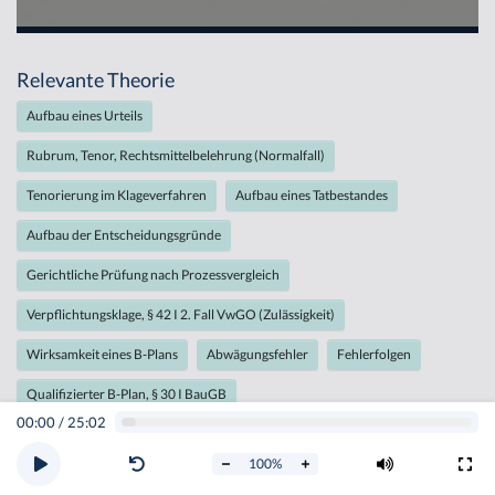
Relevante Theorie
Aufbau eines Urteils
Rubrum, Tenor, Rechtsmittelbelehrung (Normalfall)
Tenorierung im Klageverfahren
Aufbau eines Tatbestandes
Aufbau der Entscheidungsgründe
Gerichtliche Prüfung nach Prozessvergleich
Verpflichtungsklage, § 42 I 2. Fall VwGO (Zulässigkeit)
Wirksamkeit eines B-Plans
Abwägungsfehler
Fehlerfolgen
Qualifizierter B-Plan, § 30 I BauGB
00:00
/
25:02
Unbeplanter Innenbereich, § 34 BauGB
100
%